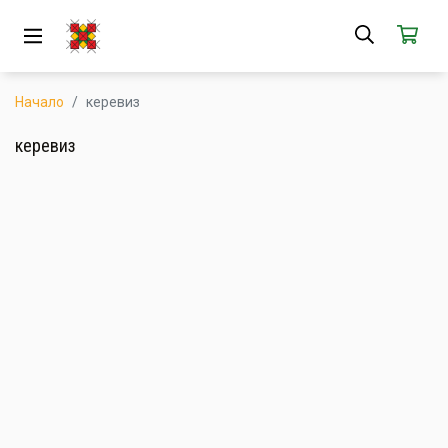
ЗА НАС
АБОНАМЕНТ
Начало
керевиз
КАК РАБОТИ
керевиз
НОВИ ПРОДУКТИ
ПОПУЛЯРНИ ПРОДУКТИ
ПРОИЗВОДИТЕЛИ
КАМПАНИИ
АКЦИИ
ГОТОВИ ЗА ХАПВАНЕ