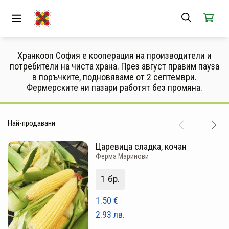
ЗА НАС
АБОНАМЕНТ
Хранкооп София е кооперация на производители и
потребители на чиста храна. През август правим пауза
КАК РАБОТИ
в поръчките, подновяваме от 2 септември.
Фермерските ни пазари работят без промяна.
НОВИ ПРОДУКТИ
ПОПУЛЯРНИ ПРОДУКТИ
Най-продавани
ПРОИЗВОДИТЕЛИ
Царевица сладка, кочан
Ферма Маринови
КАМПАНИИ
1 бр.
АКЦИИ
1.50
€
ГОТОВИ ЗА ХАПВАНЕ
2.93
лв.