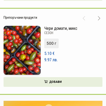
НАПИТКИ
КОЗМЕТИКА
Препоръчани продукти
ЗА ДОМА
Чери домати, микс
СЕЗОН
ЗА ГРАДИНАТА
500 г
КНИГИ
5.10
€
ПОДАРЪЦИ
9.97
лв.
ДОСТАВКА И ПЛАЩАНЕ
КАЧЕСТВО
ДОБАВИ
УСЛОВИЯ ЗА ПОЛЗВАНЕ