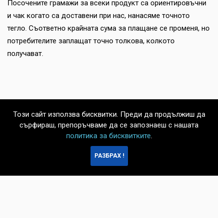
Посочените грамажи за всеки продукт са ориентировъчни
и чак когато са доставени при нас, нанасяме точното
тегло. Съответно крайната сума за плащане се променя, но
потребителите заплащат точно толкова, колкото
получават.
Този сайт използва бисквитки. Преди да продължиш да
сърфираш, препоръчваме да се запознаеш с нашата
политика за бисквитките
.
БЪРЗА
РАЗБРАХ !
ПОРЪЧКА
© 2026 Нетеа & Хранкооп