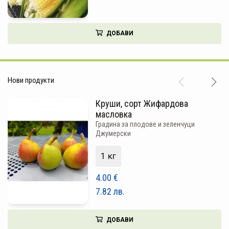
ПЛОДОВЕ И ЗЕЛЕНЧУЦИ
ХЛЯБ, ЗЪРНЕНИ, ВАРИВА
ДОБАВИ
МЛЕЧНИ И ЯЙЦА
МЕД И ПЧЕЛНИ
Нови продукти
КОНСЕРВИРАНИ
Круши, сорт Жифардова
ЯДКИ И ТАХАНИ
масловка
Градина за плодове и зеленчуци
Джумерски
ВЕГАН ПРОДУКТИ
1 кг
БИЛКИ И ПОДПРАВКИ
4.00
€
РАСТИТЕЛНИ МАСЛА И ОЦЕТ
7.82
лв.
КАФЕ И ЧАЙ
ДЕСЕРТИ И ШОКОЛАД
ДОБАВИ