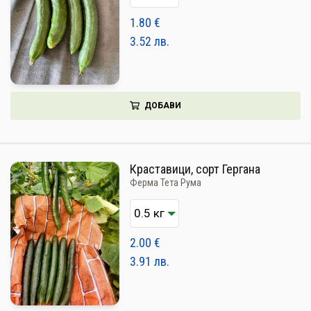
НАПИТКИ
1.80
€
3.52
лв.
КОЗМЕТИКА
ЗА ДОМА
ЗА ГРАДИНАТА
ДОБАВИ
КНИГИ
ПОДАРЪЦИ
Краставици, сорт Гергана
Ферма Тета Рума
ДОСТАВКА И ПЛАЩАНЕ
КАЧЕСТВО
2.00
€
УСЛОВИЯ ЗА ПОЛЗВАНЕ
3.91
лв.