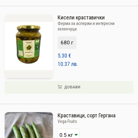
ПЛОДОВЕ И ЗЕЛЕНЧУЦИ
ХЛЯБ, ЗЪРНЕНИ, ВАРИВА
Кисели краставички
Ферма за аспержи и интересни
МЛЕЧНИ И ЯЙЦА
зеленчуци
МЕД И ПЧЕЛНИ
680 г
КОНСЕРВИРАНИ
5.30
€
10.37
лв.
ЯДКИ И ТАХАНИ
ВЕГАН ПРОДУКТИ
ДОБАВИ
БИЛКИ И ПОДПРАВКИ
РАСТИТЕЛНИ МАСЛА И ОЦЕТ
Краставици, сорт Гергана
КАФЕ И ЧАЙ
Vega Fruits
ДЕСЕРТИ И ШОКОЛАД