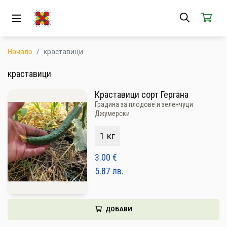
ЗА НАС
АБОНАМЕНТ
Начало
краставици
КАК РАБОТИ
краставици
Краставици сорт Гергана
НОВИ ПРОДУКТИ
Градина за плодове и зеленчуци
Джумерски
ПОПУЛЯРНИ ПРОДУКТИ
1 кг
ПРОИЗВОДИТЕЛИ
3.00
€
КАМПАНИИ
5.87
лв.
АКЦИИ
ДОБАВИ
ГОТОВИ ЗА ХАПВАНЕ