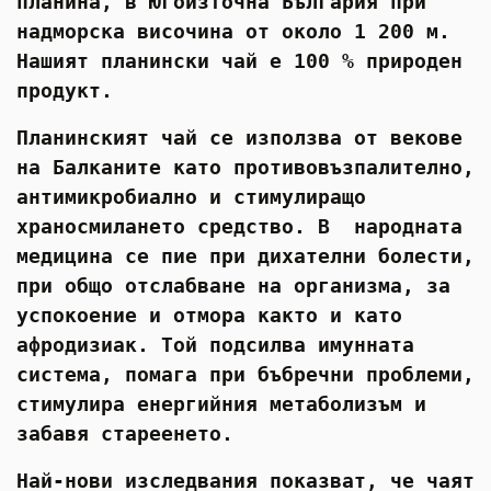
планина, в Югоизточна България при
НАПИТКИ
надморска височина от около 1 200 м.
Нашият планински чай е 100 % природен
КОЗМЕТИКА
продукт.
ЗА ДОМА
Планинският чай се използва от векове
ЗА ГРАДИНАТА
на Балканите като противовъзпалително,
антимикробиално и стимулиращо
КНИГИ
храносмилането средство. В народната
медицина се пие при дихателни болести,
ПОДАРЪЦИ
при общо отслабване на организма, за
успокоение и отмора както и като
ДОСТАВКА И ПЛАЩАНЕ
афродизиак. Той подсилва имунната
КАЧЕСТВО
система, помага при бъбречни проблеми,
стимулира енергийния метаболизъм и
УСЛОВИЯ ЗА ПОЛЗВАНЕ
забавя стареенето.
Най-нови изследвания показват, че чаят