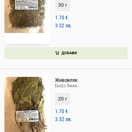
30 г
1.70
€
3.32
лв.
ДОБАВИ
Живовляк
ЕкоЕс Ляски
20 г
1.70
€
3.32
лв.