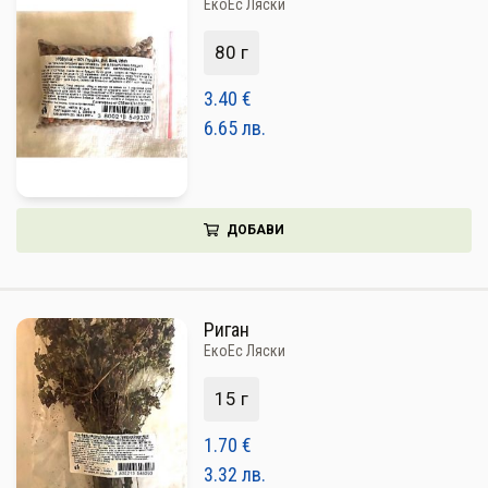
ЕкоЕс Ляски
80 г
3.40
€
6.65
лв.
ДОБАВИ
Риган
ЕкоЕс Ляски
15 г
1.70
€
3.32
лв.