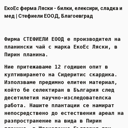
ПЛОДОВЕ И ЗЕЛЕНЧУЦИ
ЕкоЕс ферма Ляски - билки, елексири, сладка и
ХЛЯБ, ЗЪРНЕНИ, ВАРИВА
мед | Стефиели ЕООД, Благоевград
МЛЕЧНИ И ЯЙЦА
Фирма СТЕФИЕЛИ ЕООД е производител на
МЕД И ПЧЕЛНИ
планински чай с марка ЕкоЕс Ляски, в
КОНСЕРВИРАНИ
Пирин планина.
ЯДКИ И ТАХАНИ
Ние притежаваме 12 годишен опит в
култивирането на Сидеритис скардика.
ВЕГАН ПРОДУКТИ
Използваме предимно елитен материал,
БИЛКИ И ПОДПРАВКИ
който бе селектиран в България след
десетилетия научно-изследователска
РАСТИТЕЛНИ МАСЛА И ОЦЕТ
работа.
Нашите плантации се намират
КАФЕ И ЧАЙ
непосредствено до естествения ареал на
разпространение на вида в Пирин
ДЕСЕРТИ И ШОКОЛАД