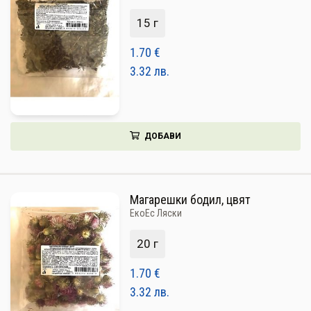
15 г
1.70
€
3.32
лв.
ДОБАВИ
Магарешки бодил, цвят
ЕкоЕс Ляски
20 г
1.70
€
3.32
лв.