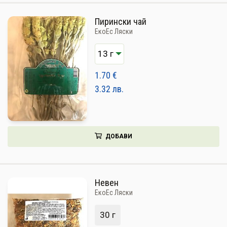
Пирински чай
ЕкоЕс Ляски
1.70
€
3.32
лв.
ДОБАВИ
Невен
ЕкоЕс Ляски
30 г