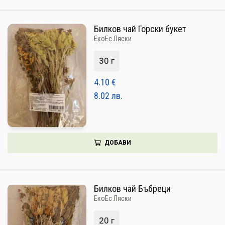
Билков чай Горски букет
ЕкоЕс Ляски
30 г
4.10
€
8.02
лв.
ДОБАВИ
Билков чай Бъбреци
ЕкоЕс Ляски
20 г