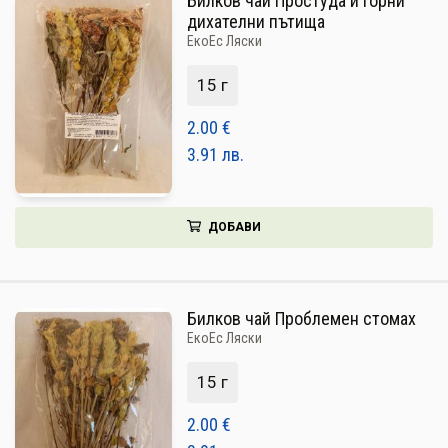
Билков чай Простуда и горни
дихателни пътища
ЕкоЕс Ляски
15 г
2.00
€
3.91
лв.
ДОБАВИ
Билков чай Проблемен стомах
ЕкоЕс Ляски
15 г
2.00
€