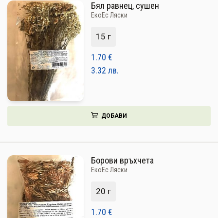
Бял равнец, сушен
ЕкоЕс Ляски
15 г
1.70
€
3.32
лв.
ДОБАВИ
Борови връхчета
ЕкоЕс Ляски
20 г
1.70
€