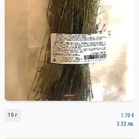
ПЛОДОВЕ И ЗЕЛЕНЧУЦИ
ХЛЯБ, ЗЪРНЕНИ, ВАРИВА
МЛЕЧНИ И ЯЙЦА
МЕД И ПЧЕЛНИ
КОНСЕРВИРАНИ
ЯДКИ И ТАХАНИ
ВЕГАН ПРОДУКТИ
БИЛКИ И ПОДПРАВКИ
РАСТИТЕЛНИ МАСЛА И ОЦЕТ
15 г
1.70
€
КАФЕ И ЧАЙ
3.32
лв.
ДЕСЕРТИ И ШОКОЛАД