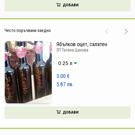
ДОБАВИ
НАПИТКИ
КОЗМЕТИКА
Често поръчвани заедно
ЗА ДОМА
Ябълков оцет, салатен
ЗА ГРАДИНАТА
ЗП Татяна Цанова
КНИГИ
ПОДАРЪЦИ
3.00
€
5.87
лв.
ДОСТАВКА И ПЛАЩАНЕ
КАЧЕСТВО
УСЛОВИЯ ЗА ПОЛЗВАНЕ
ДОБАВИ