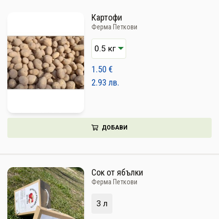
Картофи
Ферма Петкови
1.50
€
2.93
лв.
ДОБАВИ
Сок от ябълки
Ферма Петкови
3 л