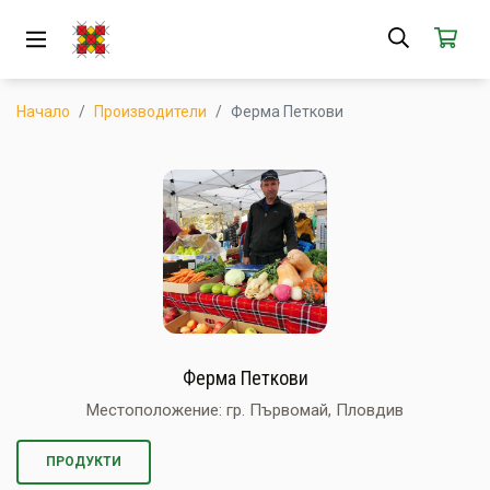
ЗА НАС
АБОНАМЕНТ
Начало
Производители
Ферма Петкови
КАК РАБОТИ
НОВИ ПРОДУКТИ
ПОПУЛЯРНИ ПРОДУКТИ
ПРОИЗВОДИТЕЛИ
КАМПАНИИ
Ферма Петкови
АКЦИИ
Местоположение: гр. Първомай, Пловдив
ГОТОВИ ЗА ХАПВАНЕ
ПРОДУКТИ