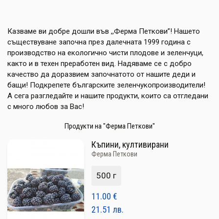
ПЛОДОВЕ И ЗЕЛЕНЧУЦИ
ХЛЯБ, ЗЪРНЕНИ, ВАРИВА
Казваме ви добре дошли във ,,Ферма Петкови”! Нашето
съществуване започна през далечната 1999 година с
МЛЕЧНИ И ЯЙЦА
производство на екологично чисти плодове и зеленчуци,
както и в техен преработен вид. Надяваме се с добро
МЕД И ПЧЕЛНИ
качество да доразвием започнатото от нашите деди и
бащи! Подкрепете българските зеленчукопроизводители!
КОНСЕРВИРАНИ
А сега разгледайте и нашите продукти, които са отгледани
с много любов за Вас!
ЯДКИ И ТАХАНИ
Продукти на "Ферма Петкови"
ВЕГАН ПРОДУКТИ
Къпини, култивирани
БИЛКИ И ПОДПРАВКИ
Ферма Петкови
РАСТИТЕЛНИ МАСЛА И ОЦЕТ
500 г
КАФЕ И ЧАЙ
11.00
€
21.51
лв.
ДЕСЕРТИ И ШОКОЛАД