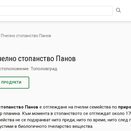
Пчелно стопанство Панов
челно стопанство Панов
стоположение: Тополовград
ПРОДУКТИ
стопанство Панов
е отглеждане на пчелни семейства по
прир
р планина. Към момента в стопанството се отглеждат около 17
йства не се подхранват нито преди, нито по време, нито след п
устими в биологичното пчеларство вещества.