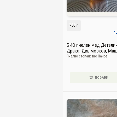
750 г
1
БИО пчелен мед Детелин
Драка, Див морков, Ма
Пчелно стопанство Панов
ДОБАВИ