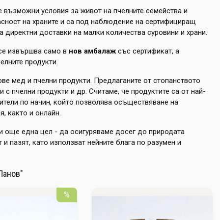
е възможни условия за живот на пчелните семейства и
асност на храните и са под наблюдение на сертифициращ
 директни доставки на малки количества суровини и храни.
 се извършва само в
нов амбалаж
със сертификат, а
челните продукти.
ове мед и пчелни продукти. Предлаганите от стопанството
с пчелни продукти и др. Считаме, че продуктите са от най-
бители по начин, който позволява осъществяване на
, както и онлайн.
и още една цел - да осигуряваме досег до природата
т и пазят, като използват нейните блага по разумен и
Панов"
%