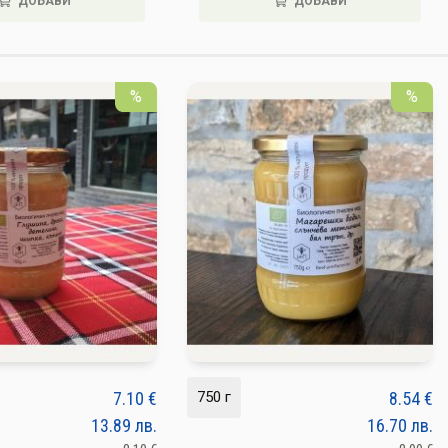
ДОБАВИ
ДОБАВИ
%
%
7.10
€
750 г
8.54
€
13.89
лв.
16.70
лв.