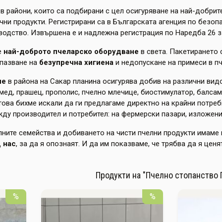
в райони, които са подбирани с цел осигуряване на най-добрит
чни продукти. Регистрирани са в Българската агенция по безоп
водство. Извършена е и надлежна регистрация по Наредба 26 за
е
най-доброто пчеларско оборудване
в света. Пакетирането
пазване на
безупречна хигиена
и недопускане на примеси в п
ие
в района на Сакар планина осигурява добив на различни вид
ед, прашец, прополис, пчелно млечице, биостимулатор, балсами 
това бихме искали да ги предлагаме директно на крайни потре
ду производител и потребител: на фермерски пазари, изложения
лните семейства и добиването на чисти пчелни продукти имаме 
д нас
, за да я опознаят. И да им показваме, че трябва да я ценя
Продукти на "Пчелно стопанство 
%
%