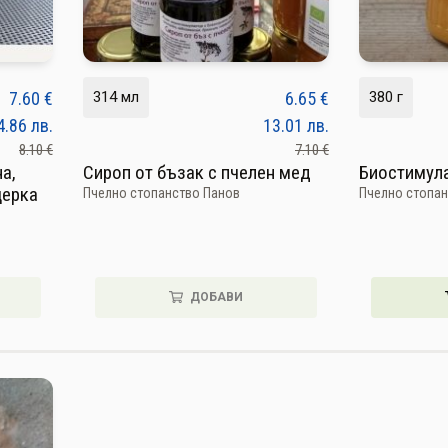
7.60
€
314 мл
6.65
€
380 г
4.86
лв.
13.01
лв.
8.10 €
7.10 €
а,
Сироп от бъзак с пчелен мед
Биостимул
щерка
Пчелно стопанство Панов
Пчелно стопан
ДОБАВИ