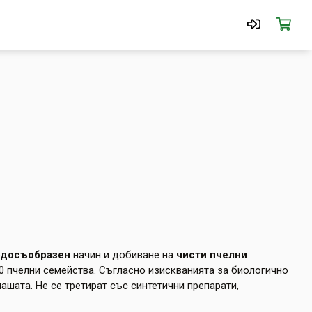
одосъобразен
начин и добиване на
чисти пчелни
0 пчелни семейства. Съгласно изискванията за биологично
ашата. Не се третират със синтетични препарати,