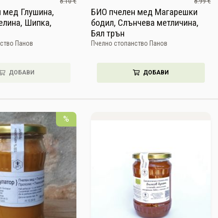
8.10 €
8.99 €
 мед Глушина,
БИО пчелен мед Магарешки
елина, Шипка,
бодил, Слънчева метличина,
Бял трън
ство Панов
Пчелно стопанство Панов
ДОБАВИ
ДОБАВИ
%