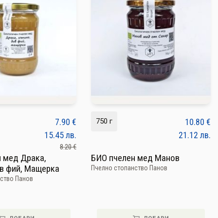
7.90
€
750 г
10.80
€
15.45
лв.
21.12
лв.
8.20 €
 мед Драка,
БИО пчелен мед Манов
в фий, Мащерка
Пчелно стопанство Панов
ство Панов