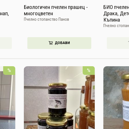
Биологичен пчелен прашец -
БИО пчелен
нап,
многоцветен
Драка, Дет
Къпина
Пчелно стопанство Панов
Пчелно стопан
ДОБАВИ
%
%