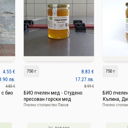
4.55
€
750 г
8.83
€
750 г
8.90
лв.
17.27
лв.
4.80 €
8.99 €
 с био
БИО пчелен мед - Студено
БИО пчелен
пресован горски мед
Къпина, Ди
Пчелно стопанство Панов
Пчелно стопан