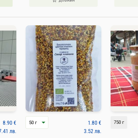
ДОБАВИ
8.90
€
1.80
€
750 г
7.41
лв.
3.52
лв.