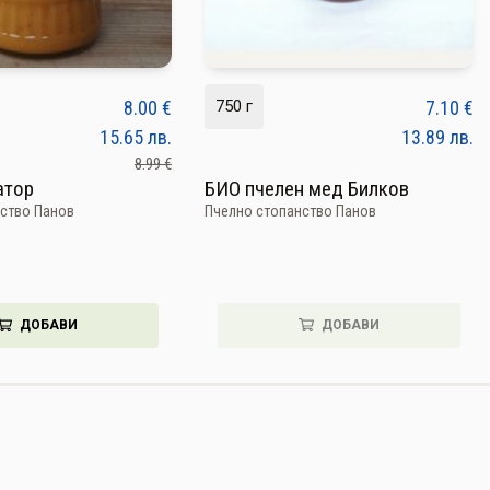
8.00
€
750 г
7.10
€
15.65
лв.
13.89
лв.
8.99 €
атор
БИО пчелен мед Билков
ство Панов
Пчелно стопанство Панов
ДОБАВИ
ДОБАВИ