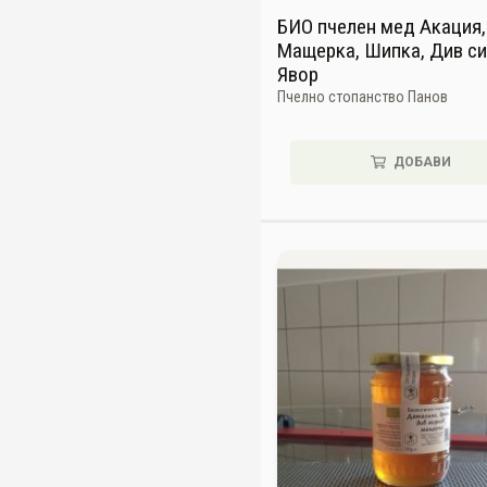
БИО пчелен мед Акация,
Мащерка, Шипка, Див си
Явор
Пчелно стопанство Панов
ДОБАВИ