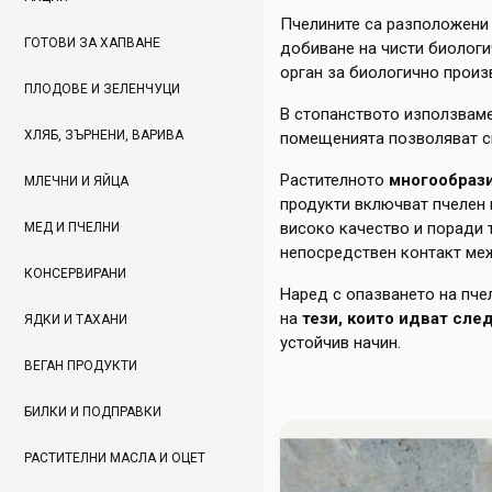
Пчелините са разположени 
ГОТОВИ ЗА ХАПВАНЕ
добиване на чисти биологи
орган за биологично произ
ПЛОДОВЕ И ЗЕЛЕНЧУЦИ
В стопанството използвам
ХЛЯБ, ЗЪРНЕНИ, ВАРИВА
помещенията позволяват с
Растителното
многообраз
МЛЕЧНИ И ЯЙЦА
продукти включват пчелен м
високо качество и поради 
МЕД И ПЧЕЛНИ
непосредствен контакт меж
КОНСЕРВИРАНИ
Наред с опазването на пче
на
тези, които идват сле
ЯДКИ И ТАХАНИ
устойчив начин.
ВЕГАН ПРОДУКТИ
БИЛКИ И ПОДПРАВКИ
РАСТИТЕЛНИ МАСЛА И ОЦЕТ