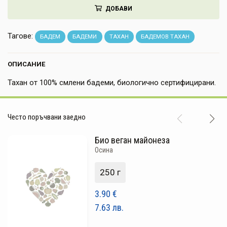
ДОБАВИ
НАПИТКИ
КОЗМЕТИКА
Тагове:
БАДЕМ
БАДЕМИ
ТАХАН
БАДЕМОВ ТАХАН
ЗА ДОМА
ОПИСАНИЕ
ЗА ГРАДИНАТА
Тахан от 100% смлени бадеми, биологично сертифицирани.
КНИГИ
Често поръчвани заедно
ПОДАРЪЦИ
Био веган майонеза
ДОСТАВКА И ПЛАЩАНЕ
Осина
КАЧЕСТВО
250 г
УСЛОВИЯ ЗА ПОЛЗВАНЕ
3.90
€
7.63
лв.