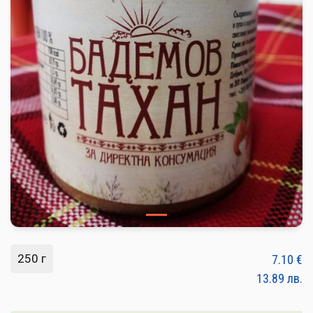
ПЛОДОВЕ И ЗЕЛЕНЧУЦИ
ХЛЯБ, ЗЪРНЕНИ, ВАРИВА
МЛЕЧНИ И ЯЙЦА
МЕД И ПЧЕЛНИ
КОНСЕРВИРАНИ
ЯДКИ И ТАХАНИ
ВЕГАН ПРОДУКТИ
БИЛКИ И ПОДПРАВКИ
РАСТИТЕЛНИ МАСЛА И ОЦЕТ
250 г
7.10
€
КАФЕ И ЧАЙ
13.89
лв.
ДЕСЕРТИ И ШОКОЛАД