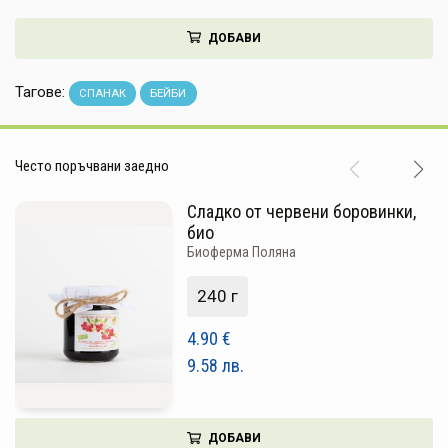
НАПИТКИ
ДОБАВИ
КОЗМЕТИКА
Тагове:
СПАНАК
БЕЙБИ
ЗА ДОМА
ЗА ГРАДИНАТА
Често поръчвани заедно
КНИГИ
Сладко от червени боровинки,
био
ПОДАРЪЦИ
Биоферма Поляна
ДОСТАВКА И ПЛАЩАНЕ
240 г
КАЧЕСТВО
4.90
€
9.58
лв.
УСЛОВИЯ ЗА ПОЛЗВАНЕ
ДОБАВИ