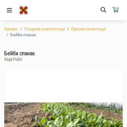
ЗА НАС
АБОНАМЕНТ
Начало
Плодове и зеленчуци
Пресни зеленчуци
Бейби спанак
КАК РАБОТИ
Бейби спанак
НОВИ ПРОДУКТИ
Vega Fruits
ПОПУЛЯРНИ ПРОДУКТИ
ПРОИЗВОДИТЕЛИ
КАМПАНИИ
АКЦИИ
ГОТОВИ ЗА ХАПВАНЕ