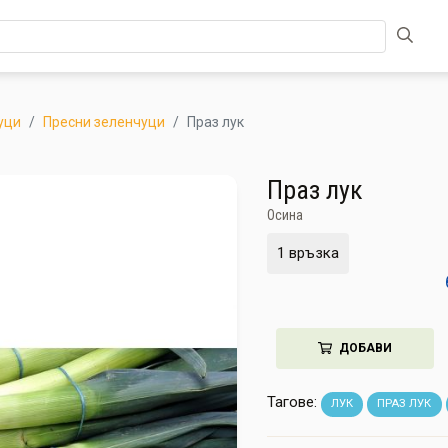
уци
Пресни зеленчуци
Праз лук
Праз лук
Осина
1 връзка
ДОБАВИ
Тагове:
ЛУК
ПРАЗ ЛУК