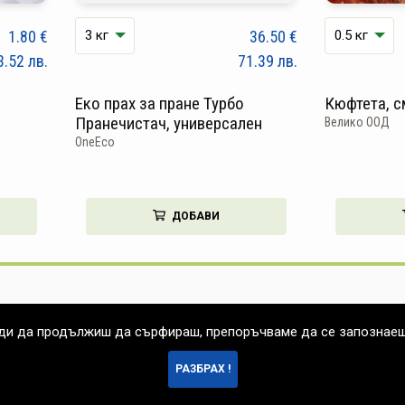
1.80
€
36.50
€
3.52
лв.
71.39
лв.
Еко прах за пране Турбо
Кюфтета, с
Пранечистач, универсален
Велико ООД
OneEco
ДОБАВИ
еди да продължиш да сърфираш, препоръчваме да се запознае
РАЗБРАХ !