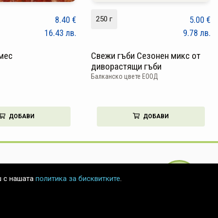
8.40
€
250 г
5.00
€
16.43
лв.
9.78
лв.
мес
Свежи гъби Сезонен микс от
диворастящи гъби
Балканско цвете ЕООД
ДОБАВИ
ДОБАВИ
БЪРЗА
ш с нашата
политика за бисквитките
.
ПОРЪЧКА