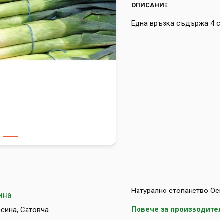
ОПИСАНИЕ
Една връзка съдържа 4 с
Натурално стопанство Ос
ина
Повече за производите
Осина, Сатовча