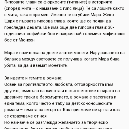
Гипсовите глави са фюркосите (титаните) в историята
(според мита – с намазани с гипс лица). Те са лошите както
в мита, така и при мен. Именно те са убили Мара. Жеко
Царя е първата гипсова глава, която ще се появи да
преследва децата. Ще има още две гипсови глави: 30-
годишният софийски бос и накрая най-големият мафиотски
бос от Мюнхен.
Мара е пазителка на двете златни монети. Нарушаването на
баланса между световете се получава, когато Мара бива
убита, за да ѝ вземат монетите.
За идеите и темите в романа:
Освен за приятелството, любовта, отговорността към
другите, смисъла на живота и в съответствие с вярата на
древните траки в безсмъртието, в романа е засегната и
една тема, която често е табу за детско-юношеските
романи – темата за смъртта. Как приемаме смъртта и как
се страхуваме от нея.
Но най-вече се разглежда желанието за творческо
безсмъртие. Ако го искаш, трябва да воюваш за него