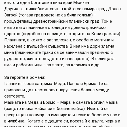
както и една богаташка вила край Мюнхен.
Другият е вълшебният свят, в който се намира град Долен
Загрей (тогава градовете не са били големи) –
процъфтяващ древнотракийски планински град. Той е
нещо като планинска столица на древнотракийско
царство (подобно на селището, открито на Кози грамади).
Планината, в която е разположен, е особено магична и
населена с вълшебни същества. В нея има дори златна
мина (планинските траки са се занимавали предимно с
рударство, животновъдство и пчеларство). В селищата
има и работилници – за злато, за керамика и др.
За героите в романа:
Главните герои са трима: Меда, Панчо и Бримо. Те са
призовани да възстановят нарушения баланс между
световете.
Майката на Меда и Бримо – Мара, е самата Богиня майка
(защото всяка майка си е богиня майка). Името ѝ се
превръща в кошмар за иманярите и техните босове у нас и
в чужбина. Когато е с децата си, косата ѝ е дълга, черна и