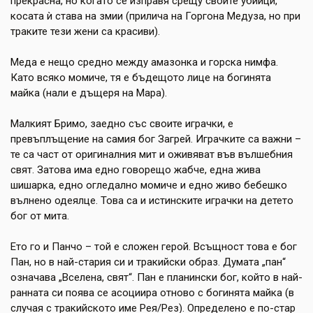
прекрасна, но когато се изправя срещу своите убийци,
косата ѝ става на змии (прилича на Горгона Медуза, но при
траките тези жени са красиви).
Меда е нещо средно между амазонка и горска нимфа.
Като всяко момиче, тя е бъдещото лице на богинята
майка (нали е дъщеря на Мара).
Малкият Бримо, заедно със своите играчки, е
превъплъщение на самия бог Загрей. Играчките са важни –
те са част от оригиналния мит и оживяват във вълшебния
свят. Затова има едно говорещо жабче, една жива
шишарка, едно огледално момиче и едно живо бебешко
вълнено одеялце. Това са и истинските играчки на детето
бог от мита.
Ето го и Панчо – той е сложен герой. Всъщност това е бог
Пан, но в най-стария си и тракийски образ. Думата „пан“
означава „Вселена, свят“. Пан е планински бог, който в най-
ранната си поява се асоциира отново с богинята майка (в
случая с тракийското име Рея/Рез). Определено е по-стар