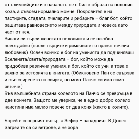
от олимпийците и в началото не е бил в образа на половин
коза, а съвсем нормално момче. Покровител е на
пастирите, стадата, пчеларите и рибарите – благ бог, който
защитава равновесието между природата и човека като
част от нея.
Винаги си търси женската половинка и се влюбва
всеотдайно (после гърците и римляните го правят вечния
любовник). Освен всичко е бог на уменията да подчиняваш
Вселената/света/природата – бог, който може да
придобива различни умения, и бог, който се учи, а това е
важно за историята в книгата. (Обикновено Пан се свързва
и със свиренето на свирка, но моят Панчо си има само
звънче.)
Във вълшебната страна колелото на Панчо се превръща в
две кончета. Защото ме увериха, че в едно добро колело
наистина има малко повече от два коня (както в колите).
Борей е северният вятър, а Зефир – западният. В Долен
Загрей те са си ветрове, а не хора.