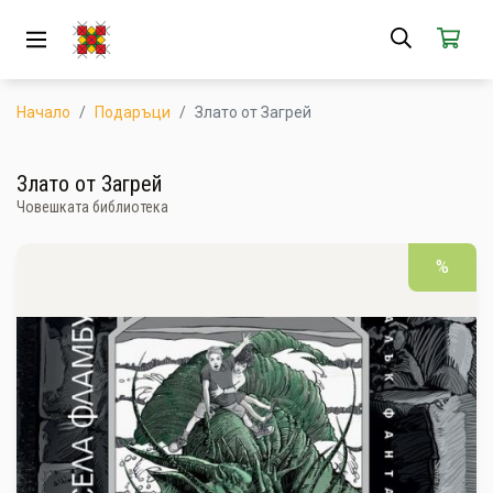
ЗА НАС
АБОНАМЕНТ
Начало
Подаръци
Злато от Загрей
КАК РАБОТИ
Злато от Загрей
Човешката библиотека
НОВИ ПРОДУКТИ
ПОПУЛЯРНИ ПРОДУКТИ
%
ПРОИЗВОДИТЕЛИ
КАМПАНИИ
АКЦИИ
ГОТОВИ ЗА ХАПВАНЕ