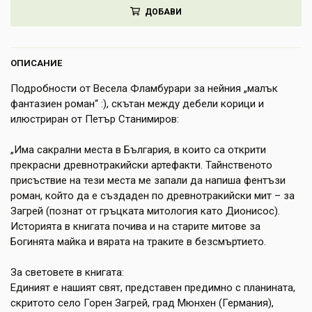
ДОБАВИ
НАПИТКИ
КОЗМЕТИКА
ОПИСАНИЕ
ЗА ДОМА
Подробности от Весела Фламбурари за нейния „малък
фантазиен роман“ :), скътан между дебели корици и
ЗА ГРАДИНАТА
илюстриран от Петър Станимиров:
КНИГИ
„Има сакрални места в България, в които са открити
ПОДАРЪЦИ
прекрасни древнотракийски артефакти. Тайнственото
присъствие на тези места ме запали да напиша фентъзи
роман, който да е създаден по древнотракийски мит – за
ДОСТАВКА И ПЛАЩАНЕ
Загрей (познат от гръцката митология като Дионисос).
Историята в книгата почива и на старите митове за
КАЧЕСТВО
Богинята майка и вярата на траките в безсмъртието.
УСЛОВИЯ ЗА ПОЛЗВАНЕ
За световете в книгата:
Единият е нашият свят, представен предимно с планината,
скритото село Горен Загрей, град Мюнхен (Германия),