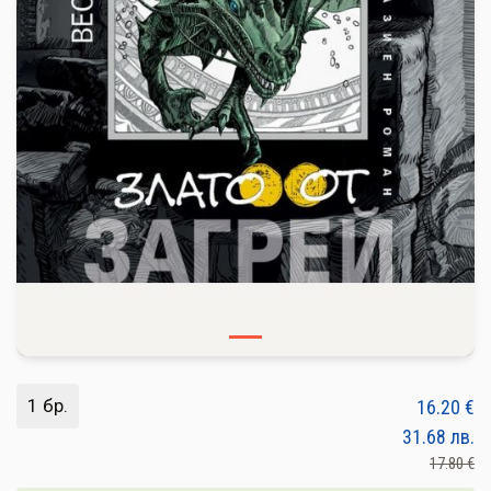
ПЛОДОВЕ И ЗЕЛЕНЧУЦИ
ХЛЯБ, ЗЪРНЕНИ, ВАРИВА
МЛЕЧНИ И ЯЙЦА
МЕД И ПЧЕЛНИ
КОНСЕРВИРАНИ
ЯДКИ И ТАХАНИ
ВЕГАН ПРОДУКТИ
БИЛКИ И ПОДПРАВКИ
РАСТИТЕЛНИ МАСЛА И ОЦЕТ
1 бр.
16.20
€
КАФЕ И ЧАЙ
31.68
лв.
17.80 €
ДЕСЕРТИ И ШОКОЛАД