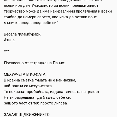
всеки нов ден. Уникалното за всеки човешки живот
творчество може да има най-различни проявления и всеки
трябва да намери своето, ако иска да остави поне
мъничка следа след себе си.“
Весела Фламбурари,
Атина
***
Преписано от тетрадка на Панчо:
МЕХУРЧЕТА В КОФАТА
В крайна сметка гумата не е най-важна,
най-важни са мехурчетата.
Те показват пробойната, издават липсата на цялост.
Не ти разрешават да бъдеш себе си,
защото част от теб просто липсва.
ЗАБАВЯШ ДВИЖЕНИЕТО