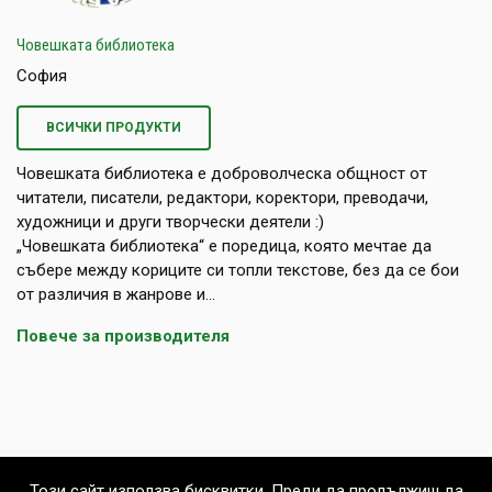
Човешката библиотека
София
ВСИЧКИ ПРОДУКТИ
Човешката библиотека е доброволческа общност от
читатели, писатели, редактори, коректори, преводачи,
художници и други творчески деятели :)
„Човешката библиотека“ е поредица, която мечтае да
събере между кориците си топли текстове, без да се бои
от различия в жанрове и...
Повече за производителя
Този сайт използва бисквитки. Преди да продължиш да