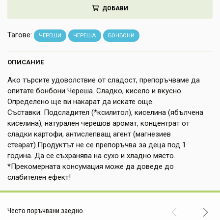
ДОБАВИ
НАПИТКИ
КОЗМЕТИКА
Тагове:
ЧЕРЕШИ
ЧЕРЕША
БОНБОНИ
ЗА ДОМА
ОПИСАНИЕ
ЗА ГРАДИНАТА
Ако търсите удоволствие от сладост, препоръчваме да
опитате бонбони Череша. Сладко, кисело и вкусно.
КНИГИ
Определено ще ви накарат да искате още.
Съставки: Подсладител (*ксилитол), киселина (ябълчена
ПОДАРЪЦИ
киселина), натурален черешов аромат, концентрат от
сладки картофи, антислепващ агент (магнезиев
ДОСТАВКА И ПЛАЩАНЕ
стеарат).Продуктът не се препоръчва за деца под 1
година. Да се съхранява на сухо и хладно място.
КАЧЕСТВО
*Прекомерната консумация може да доведе до
слабителен ефект!
УСЛОВИЯ ЗА ПОЛЗВАНЕ
Често поръчвани заедно