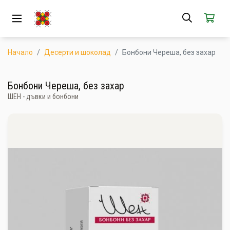
ЗА НАС
АБОНАМЕНТ
Начало
Десерти и шоколад
Бонбони Череша, без захар
КАК РАБОТИ
Бонбони Череша, без захар
ШЕН - дъвки и бонбони
НОВИ ПРОДУКТИ
ПОПУЛЯРНИ ПРОДУКТИ
ПРОИЗВОДИТЕЛИ
КАМПАНИИ
АКЦИИ
ГОТОВИ ЗА ХАПВАНЕ