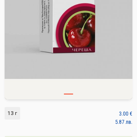
ПЛОДОВЕ И ЗЕЛЕНЧУЦИ
ХЛЯБ, ЗЪРНЕНИ, ВАРИВА
МЛЕЧНИ И ЯЙЦА
МЕД И ПЧЕЛНИ
КОНСЕРВИРАНИ
ЯДКИ И ТАХАНИ
ВЕГАН ПРОДУКТИ
БИЛКИ И ПОДПРАВКИ
РАСТИТЕЛНИ МАСЛА И ОЦЕТ
13 г
3.00
€
КАФЕ И ЧАЙ
5.87
лв.
ДЕСЕРТИ И ШОКОЛАД