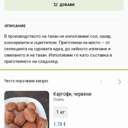
ДОБАВИ
НАПИТКИ
КОЗМЕТИКА
ОПИСАНИЕ
ЗА ДОМА
В производството на тахан не използваме сол, захар,
консерванти и оцветители. Приготвени на място – от
ЗА ГРАДИНАТА
селекцията на суровата ядка, до нейното изпичане и
КНИГИ
смилането ѝ на тахан. Използваме гo като съставка в
приготвянето на сладолед.
ПОДАРЪЦИ
Често поръчвани заедно
ДОСТАВКА И ПЛАЩАНЕ
Картофи, червени
КАЧЕСТВО
Осина
УСЛОВИЯ ЗА ПОЛЗВАНЕ
1 кг
1.70
€