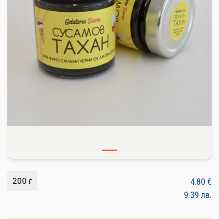
ПЛОДОВЕ И ЗЕЛЕНЧУЦИ
ХЛЯБ, ЗЪРНЕНИ, ВАРИВА
МЛЕЧНИ И ЯЙЦА
МЕД И ПЧЕЛНИ
КОНСЕРВИРАНИ
ЯДКИ И ТАХАНИ
ВЕГАН ПРОДУКТИ
БИЛКИ И ПОДПРАВКИ
РАСТИТЕЛНИ МАСЛА И ОЦЕТ
200 г
4.80
€
КАФЕ И ЧАЙ
9.39
лв.
ДЕСЕРТИ И ШОКОЛАД