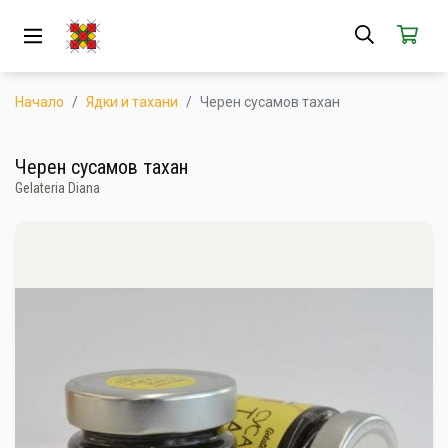
ЗА НАС
АБОНАМЕНТ
Начало
Ядки и тахани
Черен сусамов тахан
КАК РАБОТИ
Черен сусамов тахан
Gelateria Diana
НОВИ ПРОДУКТИ
ПОПУЛЯРНИ ПРОДУКТИ
ПРОИЗВОДИТЕЛИ
КАМПАНИИ
АКЦИИ
ГОТОВИ ЗА ХАПВАНЕ