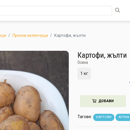
уци
Пресни зеленчуци
Картофи, жълти
Картофи, жълти
Осина
1 кг
ДОБАВИ
Тагове:
КАРТОФИ
АГРИА