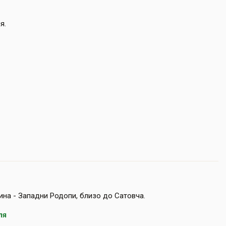
я.
ина - Западни Родопи, близо до Сатовча.
ля