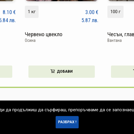
8.10
€
1 кг
3.00
€
100 г
5.84
лв.
5.87
лв.
Червено цвекло
Чесън, гла
Осина
Вантана
ДОБАВИ
еди да продължиш да сърфираш, препоръчваме да се запознае
РАЗБРАХ !