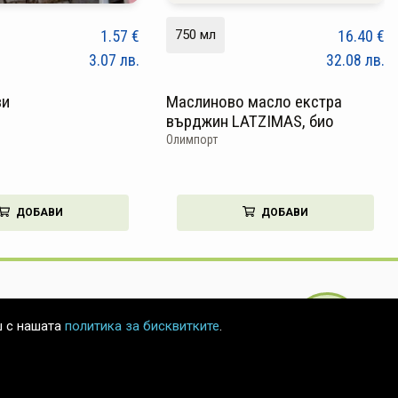
1.57
€
750 мл
16.40
€
3.07
лв.
32.08
лв.
ви
Mаслиново масло екстра
върджин LATZIMAS, био
Олимпорт
ДОБАВИ
ДОБАВИ
БЪРЗА
ш с нашата
политика за бисквитките
.
ПОРЪЧКА