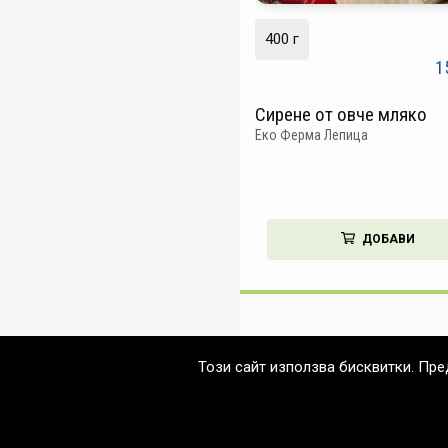
400 г
1
Сирене от овче мляко
Еко Ферма Лепица
ДОБАВИ
Този сайт използва бисквитки. Пр
© 2026 Нетеа & Хранкооп