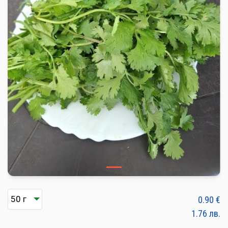
ПЛОДОВЕ И ЗЕЛЕНЧУЦИ
ХЛЯБ, ЗЪРНЕНИ, ВАРИВА
МЛЕЧНИ И ЯЙЦА
МЕД И ПЧЕЛНИ
КОНСЕРВИРАНИ
ЯДКИ И ТАХАНИ
ВЕГАН ПРОДУКТИ
БИЛКИ И ПОДПРАВКИ
РАСТИТЕЛНИ МАСЛА И ОЦЕТ
КАФЕ И ЧАЙ
0.90
€
1.76
лв.
ДЕСЕРТИ И ШОКОЛАД