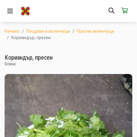
ЗА НАС
АБОНАМЕНТ
Начало
Плодове и зеленчуци
Пресни зеленчуци
Кориандър, пресен
КАК РАБОТИ
Кориандър, пресен
НОВИ ПРОДУКТИ
Осина
ПОПУЛЯРНИ ПРОДУКТИ
ПРОИЗВОДИТЕЛИ
КАМПАНИИ
АКЦИИ
ГОТОВИ ЗА ХАПВАНЕ