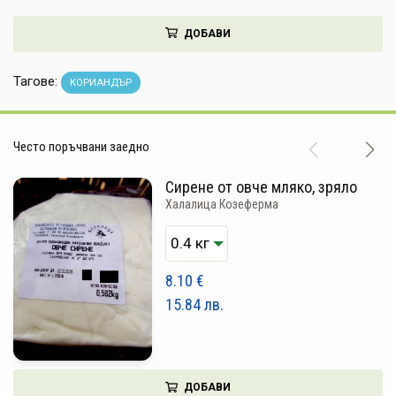
НАПИТКИ
ДОБАВИ
КОЗМЕТИКА
Тагове:
КОРИАНДЪР
ЗА ДОМА
ЗА ГРАДИНАТА
Често поръчвани заедно
КНИГИ
Сирене от овче мляко, зряло
Халалица Козеферма
ПОДАРЪЦИ
ДОСТАВКА И ПЛАЩАНЕ
8.10
€
КАЧЕСТВО
15.84
лв.
УСЛОВИЯ ЗА ПОЛЗВАНЕ
ДОБАВИ