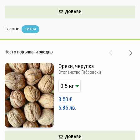
НАПИТКИ
ДОБАВИ
КОЗМЕТИКА
Тагове:
ТИКВА
ЗА ДОМА
ЗА ГРАДИНАТА
Често поръчвани заедно
КНИГИ
Орехи, черупка
Стопанство Габровски
ПОДАРЪЦИ
ДОСТАВКА И ПЛАЩАНЕ
3.50
€
КАЧЕСТВО
6.85
лв.
УСЛОВИЯ ЗА ПОЛЗВАНЕ
ДОБАВИ