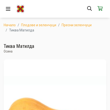
ЗА НАС
АБОНАМЕНТ
Начало
Плодове и зеленчуци
Пресни зеленчуци
Тиква Матилда
КАК РАБОТИ
Тиква Матилда
НОВИ ПРОДУКТИ
Осина
ПОПУЛЯРНИ ПРОДУКТИ
ПРОИЗВОДИТЕЛИ
КАМПАНИИ
АКЦИИ
ГОТОВИ ЗА ХАПВАНЕ