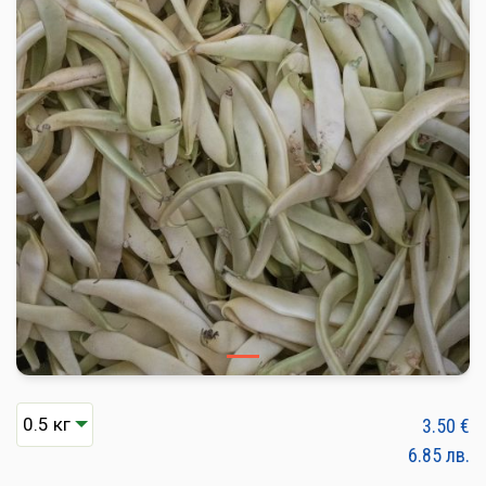
ПЛОДОВЕ И ЗЕЛЕНЧУЦИ
ХЛЯБ, ЗЪРНЕНИ, ВАРИВА
МЛЕЧНИ И ЯЙЦА
МЕД И ПЧЕЛНИ
КОНСЕРВИРАНИ
ЯДКИ И ТАХАНИ
ВЕГАН ПРОДУКТИ
БИЛКИ И ПОДПРАВКИ
РАСТИТЕЛНИ МАСЛА И ОЦЕТ
КАФЕ И ЧАЙ
3.50
€
6.85
лв.
ДЕСЕРТИ И ШОКОЛАД