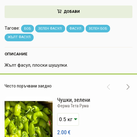
НАПИТКИ
ДОБАВИ
КОЗМЕТИКА
Тагове:
БОБ
ЗЕЛЕН ФАСУЛ
ФАСУЛ
ЗЕЛЕН БОБ
ЗА ДОМА
ЖЪЛТ ФАСУЛ
ЗА ГРАДИНАТА
ОПИСАНИЕ
КНИГИ
Жълт фасул, плоски шушулки.
ПОДАРЪЦИ
Често поръчвани заедно
ДОСТАВКА И ПЛАЩАНЕ
Чушки, зелени
КАЧЕСТВО
Ферма Тета Рума
УСЛОВИЯ ЗА ПОЛЗВАНЕ
2.00
€