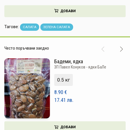
НАПИТКИ
ДОБАВИ
КОЗМЕТИКА
Тагове:
САЛАТА
ЗЕЛЕНА САЛАТА
ЗА ДОМА
ЗА ГРАДИНАТА
Често поръчвани заедно
КНИГИ
Бадеми, ядка
ЗП Павел Конуков - ядки БаЛе
ПОДАРЪЦИ
0.5 кг
ДОСТАВКА И ПЛАЩАНЕ
8.90
€
КАЧЕСТВО
17.41
лв.
УСЛОВИЯ ЗА ПОЛЗВАНЕ
ДОБАВИ