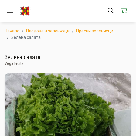
ЗА НАС
АБОНАМЕНТ
Начало
Плодове и зеленчуци
Пресни зеленчуци
Зелена салата
КАК РАБОТИ
Зелена салата
НОВИ ПРОДУКТИ
Vega Fruits
ПОПУЛЯРНИ ПРОДУКТИ
ПРОИЗВОДИТЕЛИ
КАМПАНИИ
АКЦИИ
ГОТОВИ ЗА ХАПВАНЕ