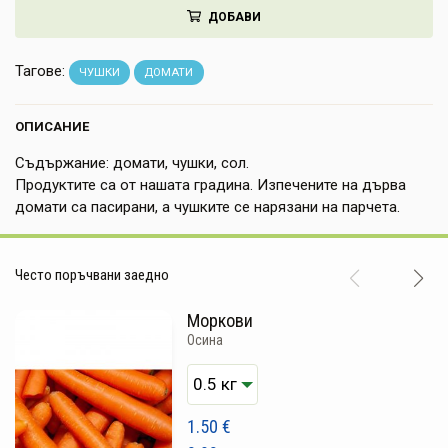
ДОБАВИ
НАПИТКИ
КОЗМЕТИКА
Тагове:
ЧУШКИ
ДОМАТИ
ЗА ДОМА
ОПИСАНИЕ
ЗА ГРАДИНАТА
Съдържание: домати, чушки, сол.
Продуктите са от нашата градина. Изпечените на дърва
КНИГИ
домати са пасирани, а чушките се нарязани на парчета.
ПОДАРЪЦИ
Често поръчвани заедно
ДОСТАВКА И ПЛАЩАНЕ
Моркови
КАЧЕСТВО
Осина
УСЛОВИЯ ЗА ПОЛЗВАНЕ
1.50
€