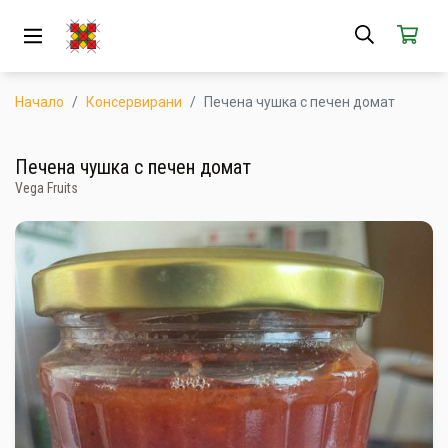
ЗА НАС
АБОНАМЕНТ
Начало
Консервирани
Печена чушка с печен домат
КАК РАБОТИ
Печена чушка с печен домат
Vega Fruits
НОВИ ПРОДУКТИ
ПОПУЛЯРНИ ПРОДУКТИ
ПРОИЗВОДИТЕЛИ
КАМПАНИИ
АКЦИИ
ГОТОВИ ЗА ХАПВАНЕ