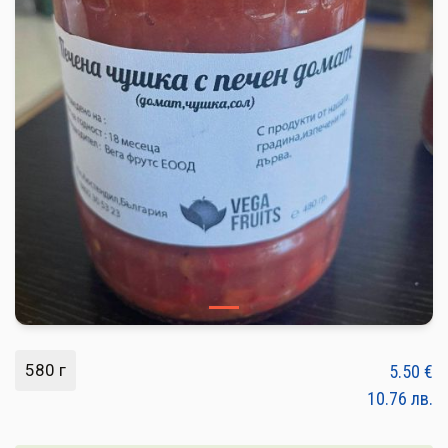
ПЛОДОВЕ И ЗЕЛЕНЧУЦИ
ХЛЯБ, ЗЪРНЕНИ, ВАРИВА
МЛЕЧНИ И ЯЙЦА
МЕД И ПЧЕЛНИ
КОНСЕРВИРАНИ
ЯДКИ И ТАХАНИ
ВЕГАН ПРОДУКТИ
БИЛКИ И ПОДПРАВКИ
РАСТИТЕЛНИ МАСЛА И ОЦЕТ
580 г
5.50
€
КАФЕ И ЧАЙ
10.76
лв.
ДЕСЕРТИ И ШОКОЛАД