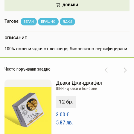
ДОБАВИ
НАПИТКИ
КОЗМЕТИКА
Тагове:
ВЕГАН
БРАШНО
ЯДКИ
ЗА ДОМА
ОПИСАНИЕ
ЗА ГРАДИНАТА
100% смлени ядки от лешници, биологично сертифицирани.
КНИГИ
Често поръчвани заедно
ПОДАРЪЦИ
Дъвки Джинджифил
ДОСТАВКА И ПЛАЩАНЕ
ШЕН - дъвки и бонбони
КАЧЕСТВО
12 бр.
УСЛОВИЯ ЗА ПОЛЗВАНЕ
3.00
€
5.87
лв.