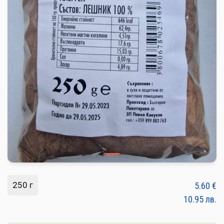
ПЛОДОВЕ И ЗЕЛЕНЧУЦИ
ХЛЯБ, ЗЪРНЕНИ, ВАРИВА
МЛЕЧНИ И ЯЙЦА
МЕД И ПЧЕЛНИ
КОНСЕРВИРАНИ
ЯДКИ И ТАХАНИ
ВЕГАН ПРОДУКТИ
БИЛКИ И ПОДПРАВКИ
РАСТИТЕЛНИ МАСЛА И ОЦЕТ
250 г
5.60
€
КАФЕ И ЧАЙ
10.95
лв.
ДЕСЕРТИ И ШОКОЛАД