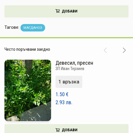
НАПИТКИ
ДОБАВИ
КОЗМЕТИКА
Тагове:
МАГДАНОЗ
ЗА ДОМА
ЗА ГРАДИНАТА
Често поръчвани заедно
КНИГИ
Девесил, пресен
ЗП Иван Терзиев
ПОДАРЪЦИ
1 връзка
ДОСТАВКА И ПЛАЩАНЕ
1.50
€
КАЧЕСТВО
2.93
лв.
УСЛОВИЯ ЗА ПОЛЗВАНЕ
ДОБАВИ