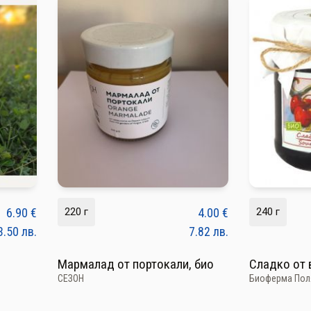
6.90
€
220 г
4.00
€
240 г
3.50
лв.
7.82
лв.
Мармалад от портокали, био
Сладко от 
СЕЗОН
Биоферма Пол