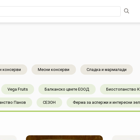
и консерви
Месни консерви
Сладка и мармалади
Vega Fruits
Балканско цвете ЕООД
Биостопанство 
анство Панов
СЕЗОН
Ферма за аспержи и интересни зе