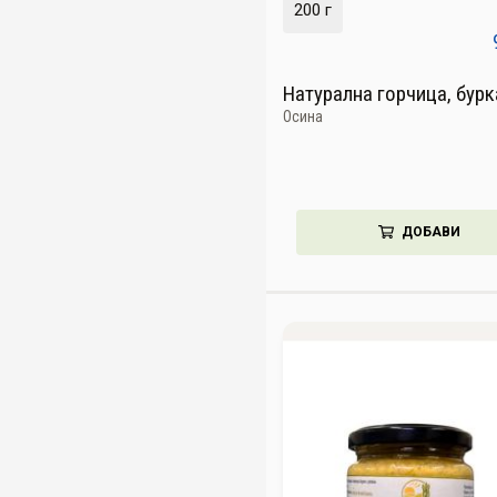
200 г
Натурална горчица, бур
Осина
ДОБАВИ