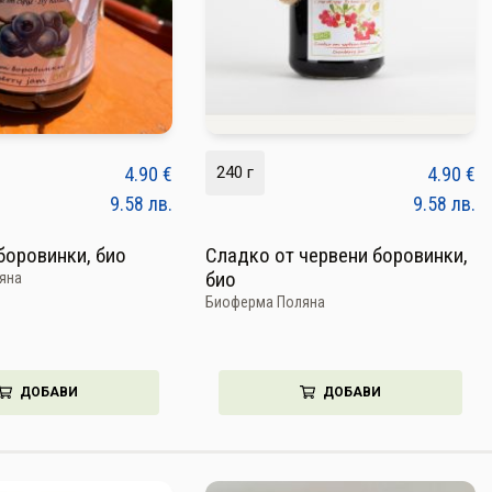
4.90
€
240 г
4.90
€
9.58
лв.
9.58
лв.
боровинки, био
Сладко от червени боровинки,
био
яна
Биоферма Поляна
ДОБАВИ
ДОБАВИ