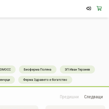
КОМОСС
Биоферма Поляна
ЗП Иван Терзиев
ленчуци
Ферма Здравето е богатство