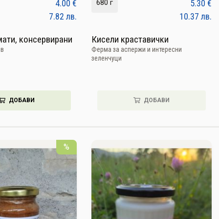
4.00
€
680 г
5.30
€
7.82
лв.
10.37
лв.
ати, консервирани
Кисели краставички
ев
Ферма за аспержи и интересни
зеленчуци
ДОБАВИ
ДОБАВИ
%