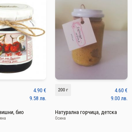
4.90
€
200 г
4.60
€
9.58
лв.
9.00
лв.
вишни, био
Натурална горчица, детска
яна
Осина