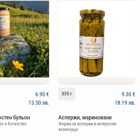
6.90
€
335 г
9.30
€
13.50
лв.
18.19
лв.
стен бульон
Аспержи, мариновани
о е богатство
Ферма за аспержи и интересни
зеленчуци