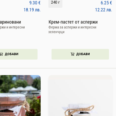
9.30
€
240 г
6.25
€
18.19
лв.
12.22
лв.
мариновани
Крем-пастет от аспержи
ржи и интересни
Ферма за аспержи и интересни
зеленчуци
ДОБАВИ
ДОБАВИ