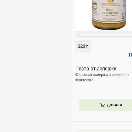
220 г
1
Песто от аспержи
Ферма за аспержи и интересни
зеленчуци
ДОБАВИ