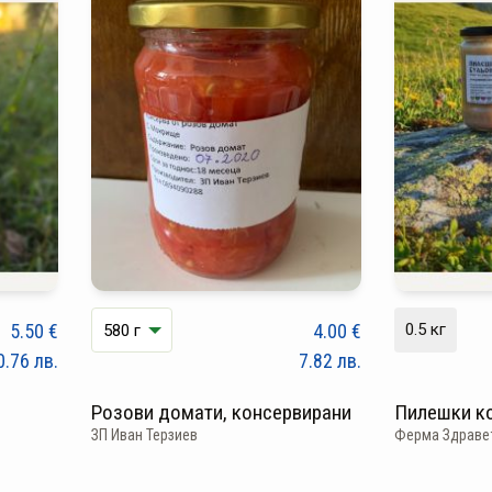
5.50
€
4.00
€
0.5 кг
0.76
лв.
7.82
лв.
Розови домати, консервирани
Пилешки ко
ЗП Иван Терзиев
Ферма Здравет