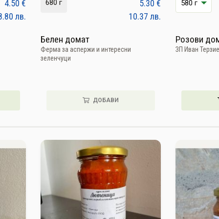
4.50
€
680 г
5.30
€
8.80
лв.
10.37
лв.
Белен домат
Розови дом
Ферма за аспержи и интересни
ЗП Иван Терзи
зеленчуци
ДОБАВИ