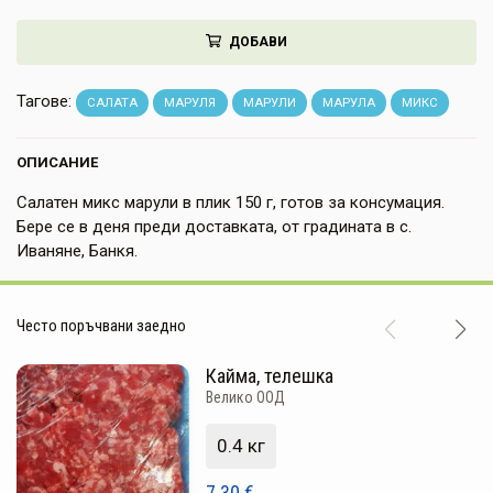
НАПИТКИ
ДОБАВИ
КОЗМЕТИКА
Тагове:
САЛАТА
МАРУЛЯ
МАРУЛИ
МАРУЛА
МИКС
ЗА ДОМА
ОПИСАНИЕ
ЗА ГРАДИНАТА
Салатен микс марули в плик 150 г, готов за консумация.
КНИГИ
Бере се в деня преди доставката, от градината в с.
Иваняне, Банкя.
ПОДАРЪЦИ
ДОСТАВКА И ПЛАЩАНЕ
Често поръчвани заедно
КАЧЕСТВО
Кайма, телешка
Велико ООД
УСЛОВИЯ ЗА ПОЛЗВАНЕ
0.4 кг
7.30
€