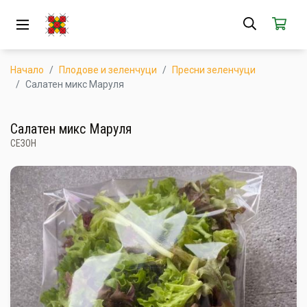
ЗА НАС
АБОНАМЕНТ
Начало
Плодове и зеленчуци
Пресни зеленчуци
Салатен микс Маруля
КАК РАБОТИ
Салатен микс Маруля
НОВИ ПРОДУКТИ
СЕЗОН
ПОПУЛЯРНИ ПРОДУКТИ
ПРОИЗВОДИТЕЛИ
КАМПАНИИ
АКЦИИ
ГОТОВИ ЗА ХАПВАНЕ