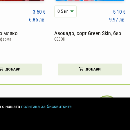
3.50
€
5.10
€
6.85
лв.
9.97
лв.
о мляко
Авокадо, сорт Green Skin, био
еферма
СЕЗОН
ДОБАВИ
ДОБАВИ
БЪРЗА
ш с нашата
политика за бисквитките
.
ПОРЪЧКА