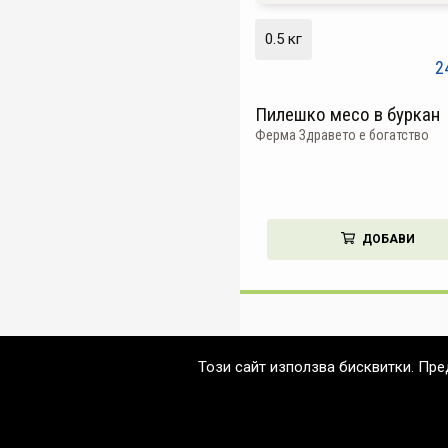
0.5 кг
2
Пилешко месо в буркан
Ферма Здравето е богатство
ДОБАВИ
Този сайт използва бисквитки. Пр
© 2026 Нетеа & Хранкооп