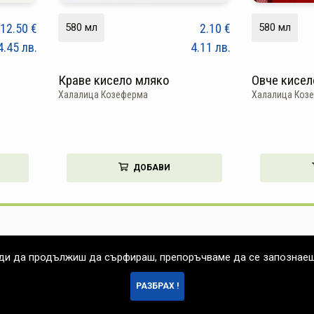
12.50
€
580 мл
2.10
€
580 мл
4.45
лв.
4.11
лв.
Краве кисело мляко
Овче кисел
Халалица Козеферма
Халалица Коз
ДОБАВИ
еди да продължиш да сърфираш, препоръчваме да се запознае
РАЗБРАХ !