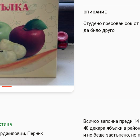
ОПИСАНИЕ
Студено пресован сок от 
да било друго.
Всичко започна преди 14
ктина
40 декара ябълки в райо
Ярджиловци, Перник
и не беше застъпено, но 