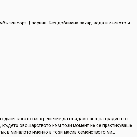
ябълки сорт Флорина. Без добавена захар, вода и каквото и
 години, когато взех решение да създам овощна градина от
н, където овощарството към този момент не се практикуваше
пък в миналото именно в този масив семейството ми...