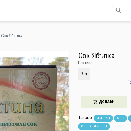
Сок Ябълка
Сок Ябълка
Пектина
3 л
1
ДОБАВИ
Тагове:
ЯБЪЛКИ
СОК
СОК ОТ ЯБЪЛКИ