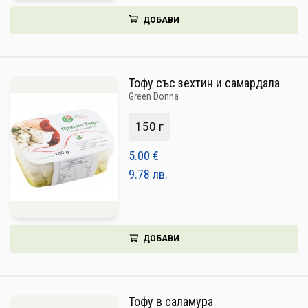
ДОБАВИ
Тофу със зехтин и самардала
Green Donna
150 г
5.00
€
9.78
лв.
ДОБАВИ
Тофу в саламура