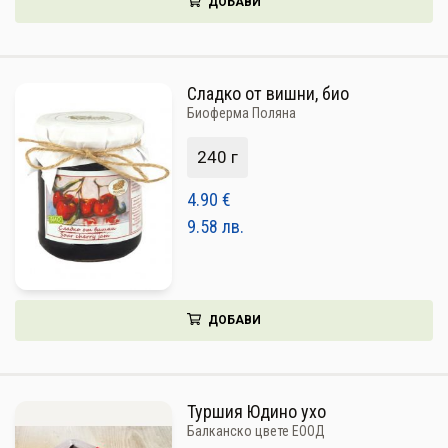
ДОБАВИ
Сладко от вишни, био
Биоферма Поляна
240 г
4.90
€
9.58
лв.
ДОБАВИ
Туршия Юдино ухо
Балканско цвете ЕООД