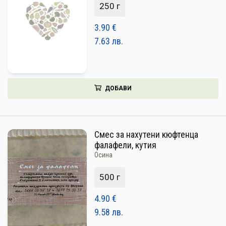
250 г
НАПИТКИ
3.90
€
КОЗМЕТИКА
7.63
лв.
ЗА ДОМА
ЗА ГРАДИНАТА
ДОБАВИ
КНИГИ
ПОДАРЪЦИ
Смес за нахутени кюфтенца
фалафели, кутия
ДОСТАВКА И ПЛАЩАНЕ
Осина
КАЧЕСТВО
500 г
УСЛОВИЯ ЗА ПОЛЗВАНЕ
4.90
€
9.58
лв.