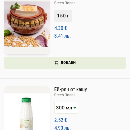
Green Donna
150 г
4.30
€
8.41
лв.
ДОБАВИ
Ей-рян от кашу
Green Donna
2.52
€
4.93
лв.