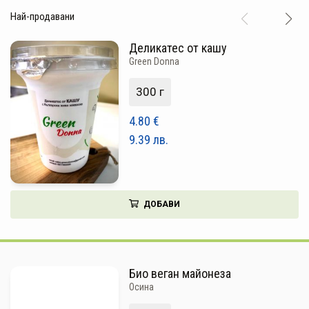
ПЛОДОВЕ И ЗЕЛЕНЧУЦИ
Най-продавани
ХЛЯБ, ЗЪРНЕНИ, ВАРИВА
Деликатес от кашу
Green Donna
МЛЕЧНИ И ЯЙЦА
300 г
МЕД И ПЧЕЛНИ
4.80
€
КОНСЕРВИРАНИ
9.39
лв.
ЯДКИ И ТАХАНИ
ВЕГАН ПРОДУКТИ
ДОБАВИ
БИЛКИ И ПОДПРАВКИ
РАСТИТЕЛНИ МАСЛА И ОЦЕТ
КАФЕ И ЧАЙ
Био веган майонеза
Осина
ДЕСЕРТИ И ШОКОЛАД