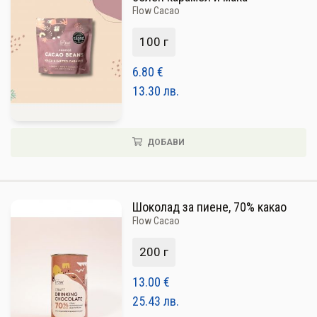
Flow Cacao
100 г
6.80
€
13.30
лв.
ДОБАВИ
Шоколад за пиене, 70% какао
Flow Cacao
200 г
13.00
€
25.43
лв.