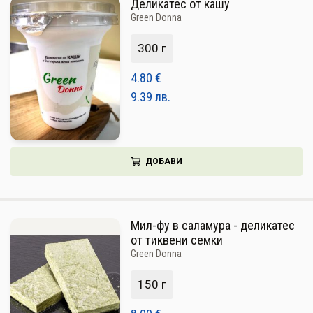
Деликатес от кашу
Green Donna
300 г
4.80
€
9.39
лв.
ДОБАВИ
Мил-фу в саламура - деликатес
от тиквени семки
Green Donna
150 г