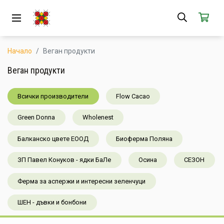
ЗА НАС
АБОНАМЕНТ
Начало
Веган продукти
КАК РАБОТИ
Веган продукти
НОВИ ПРОДУКТИ
Всички производители
Flow Cacao
ПОПУЛЯРНИ ПРОДУКТИ
Green Donna
Wholenest
ПРОИЗВОДИТЕЛИ
Балканско цвете ЕООД
Биоферма Поляна
КАМПАНИИ
ЗП Павел Конуков - ядки БаЛе
Осина
СЕЗОН
Ферма за аспержи и интересни зеленчуци
АКЦИИ
ШЕН - дъвки и бонбони
ГОТОВИ ЗА ХАПВАНЕ