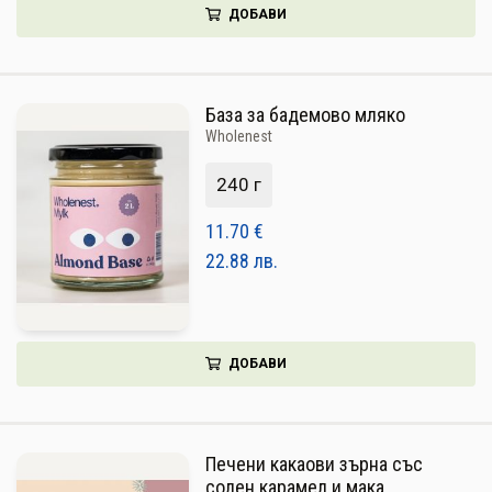
ДОБАВИ
База за бадемово мляко
Wholenest
240 г
11.70
€
22.88
лв.
ДОБАВИ
Печени какаови зърна със
солен карамел и мака