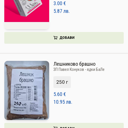
3.00
€
5.87
лв.
ДОБАВИ
Лешниково брашно
ЗП Павел Конуков - ядки БаЛе
250 г
5.60
€
10.95
лв.