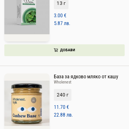
13 г
3.00
€
5.87
лв.
ДОБАВИ
База за ядково мляко от кашу
Wholenest
240 г
11.70
€
22.88
лв.