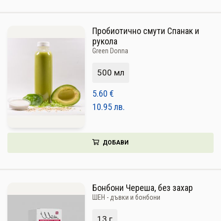
Пробиотично смути Спанак и
рукола
Green Donna
500 мл
5.60
€
10.95
лв.
ДОБАВИ
Бонбони Череша, без захар
ШЕН - дъвки и бонбони
13 г