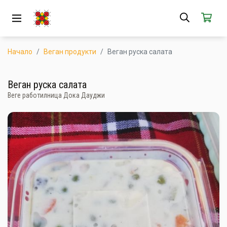
ЗА НАС
АБОНАМЕНТ
Начало
Веган продукти
Веган руска салата
КАК РАБОТИ
Веган руска салата
Веге работилница Дока Дауджи
НОВИ ПРОДУКТИ
ПОПУЛЯРНИ ПРОДУКТИ
ПРОИЗВОДИТЕЛИ
КАМПАНИИ
АКЦИИ
ГОТОВИ ЗА ХАПВАНЕ