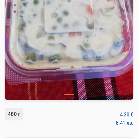
ПЛОДОВЕ И ЗЕЛЕНЧУЦИ
ХЛЯБ, ЗЪРНЕНИ, ВАРИВА
МЛЕЧНИ И ЯЙЦА
МЕД И ПЧЕЛНИ
КОНСЕРВИРАНИ
ЯДКИ И ТАХАНИ
ВЕГАН ПРОДУКТИ
БИЛКИ И ПОДПРАВКИ
РАСТИТЕЛНИ МАСЛА И ОЦЕТ
480 г
4.30
€
КАФЕ И ЧАЙ
8.41
лв.
ДЕСЕРТИ И ШОКОЛАД