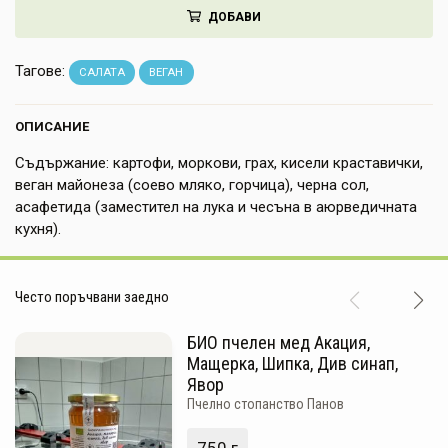
ДОБАВИ
НАПИТКИ
КОЗМЕТИКА
Тагове:
САЛАТА
ВЕГАН
ЗА ДОМА
ОПИСАНИЕ
ЗА ГРАДИНАТА
Съдържание: картофи, моркови, грах, кисели краставички,
веган майонеза (соево мляко, горчица), черна сол,
КНИГИ
асафетида (заместител на лука и чесъна в аюрведичната
кухня).
ПОДАРЪЦИ
ДОСТАВКА И ПЛАЩАНЕ
Често поръчвани заедно
КАЧЕСТВО
БИО пчелен мед Акация,
Мащерка, Шипка, Див синап,
УСЛОВИЯ ЗА ПОЛЗВАНЕ
Явор
Пчелно стопанство Панов