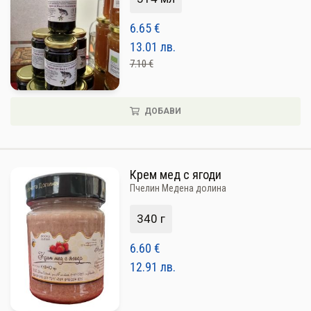
6.65
€
13.01
лв.
7.10 €
ДОБАВИ
Крем мед с ягоди
Пчелин Медена долина
340 г
6.60
€
12.91
лв.