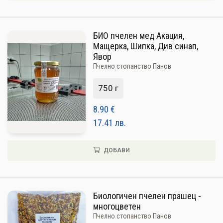
БИО пчелен мед Акация,
Мащерка, Шипка, Див синап,
Явор
Пчелно стопанство Панов
750 г
8.90
€
17.41
лв.
ДОБАВИ
Биологичен пчелен прашец -
многоцветен
Пчелно стопанство Панов