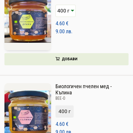
4.60
€
9.00
лв.
ДОБАВИ
Биологичен пчелен мед -
Къпина
BEE-O
400 г
4.60
€
9.00
лв.