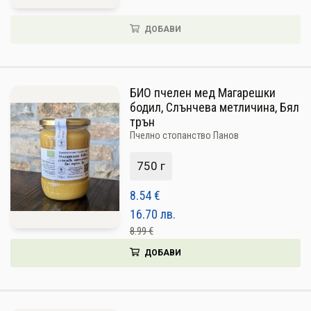
ДОБАВИ
БИО пчелен мед Магарешки
бодил, Слънчева метличина, Бял
трън
Пчелно стопанство Панов
750 г
8.54
€
16.70
лв.
8.99 €
ДОБАВИ