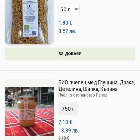
1.80
€
3.52
лв.
ДОБАВИ
БИО пчелен мед Глушина, Драка,
Детелина, Шипка, Къпина
Пчелно стопанство Панов
750 г
7.10
€
13.89
лв.
8.10 €