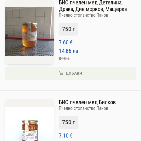
БИО пчелен мед Детелина,
Драка, Див морков, Мащерка
Пчелно стопанство Панов
750 г
7.60
€
14.86
лв.
8.10 €
ДОБАВИ
БИО пчелен мед Билков
Пчелно стопанство Панов
750 г
7.10
€