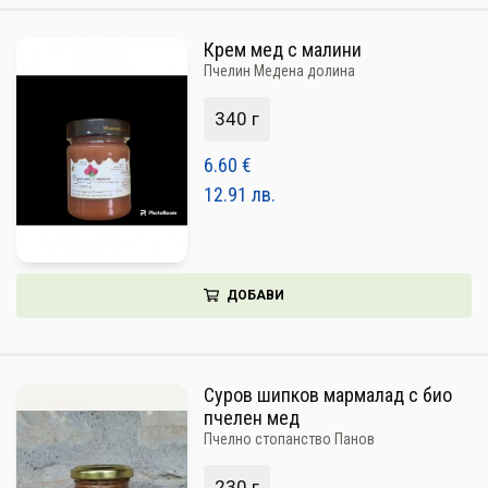
Крем мед с малини
Пчелин Медена долина
340 г
6.60
€
12.91
лв.
ДОБАВИ
Суров шипков мармалад с био
пчелен мед
Пчелно стопанство Панов
230 г