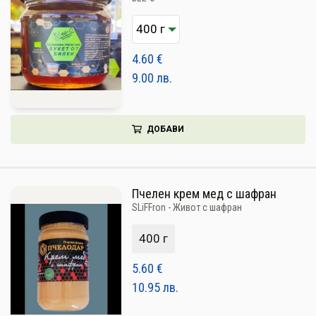
4.60
€
9.00
лв.
ДОБАВИ
Пчелен крем мед с шафран
SLiFFron - Живот с шафран
400 г
5.60
€
10.95
лв.