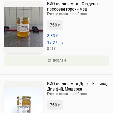
БИО пчелен мед - Студено
пресован горски мед
Пчелно стопанство Панов
750 г
8.83
€
17.27
лв.
8.99 €
ДОБАВИ
БИО пчелен мед Драка, Къпина,
Див фий, Мащерка
Пчелно стопанство Панов
750 г