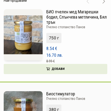
Най-продавани
ПЛОДОВЕ И ЗЕЛЕНЧУЦИ
БИО пчелен мед Магарешки
ХЛЯБ, ЗЪРНЕНИ, ВАРИВА
бодил, Слънчева метличина, Бял
трън
МЛЕЧНИ И ЯЙЦА
Пчелно стопанство Панов
МЕД И ПЧЕЛНИ
750 г
КОНСЕРВИРАНИ
8.54
€
ЯДКИ И ТАХАНИ
16.70
лв.
8.99 €
ВЕГАН ПРОДУКТИ
ДОБАВИ
БИЛКИ И ПОДПРАВКИ
РАСТИТЕЛНИ МАСЛА И ОЦЕТ
Биостимулатор
КАФЕ И ЧАЙ
Пчелно стопанство Панов
ДЕСЕРТИ И ШОКОЛАД
380 г