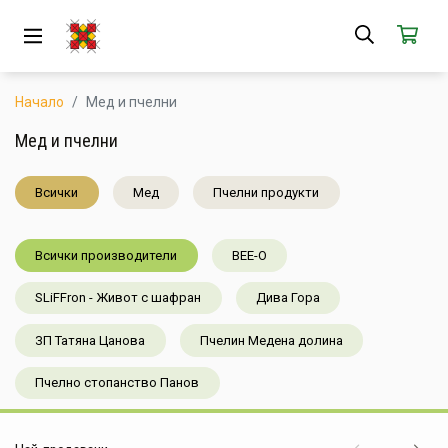
ЗА НАС
АБОНАМЕНТ
Начало
Мед и пчелни
КАК РАБОТИ
Мед и пчелни
НОВИ ПРОДУКТИ
Всички
Мед
Пчелни продукти
ПОПУЛЯРНИ ПРОДУКТИ
Всички производители
BEE-O
ПРОИЗВОДИТЕЛИ
SLiFFron - Живот с шафран
Дива Гора
КАМПАНИИ
ЗП Татяна Цанова
Пчелин Медена долина
АКЦИИ
Пчелно стопанство Панов
ГОТОВИ ЗА ХАПВАНЕ