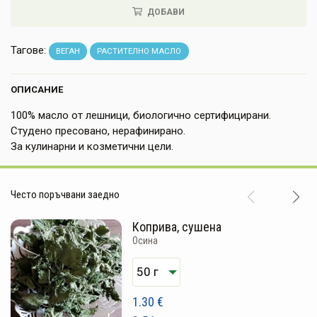
ДОБАВИ
НАПИТКИ
КОЗМЕТИКА
Тагове:
ВЕГАН
РАСТИТЕЛНО МАСЛО
ЗА ДОМА
ОПИСАНИЕ
ЗА ГРАДИНАТА
100% масло от лешници, биологично сертифицирани.
Студено пресовано, нерафинирано.
КНИГИ
За кулинарни и козметични цели.
ПОДАРЪЦИ
Често поръчвани заедно
ДОСТАВКА И ПЛАЩАНЕ
Коприва, сушена
КАЧЕСТВО
Осина
УСЛОВИЯ ЗА ПОЛЗВАНЕ
1.30
€