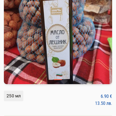
ПЛОДОВЕ И ЗЕЛЕНЧУЦИ
ХЛЯБ, ЗЪРНЕНИ, ВАРИВА
МЛЕЧНИ И ЯЙЦА
МЕД И ПЧЕЛНИ
КОНСЕРВИРАНИ
ЯДКИ И ТАХАНИ
ВЕГАН ПРОДУКТИ
БИЛКИ И ПОДПРАВКИ
РАСТИТЕЛНИ МАСЛА И ОЦЕТ
250 мл
6.90
€
КАФЕ И ЧАЙ
13.50
лв.
ДЕСЕРТИ И ШОКОЛАД