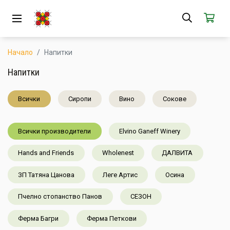
ЗА НАС
АБОНАМЕНТ
Начало
Напитки
КАК РАБОТИ
Напитки
НОВИ ПРОДУКТИ
Всички
Сиропи
Вино
Сокове
ПОПУЛЯРНИ ПРОДУКТИ
Всички производители
Elvino Ganeff Winery
ПРОИЗВОДИТЕЛИ
Hands and Friends
Wholenest
ДАЛВИТА
КАМПАНИИ
ЗП Татяна Цанова
Леге Артис
Осина
АКЦИИ
Пчелно стопанство Панов
СЕЗОН
ГОТОВИ ЗА ХАПВАНЕ
Ферма Багри
Ферма Петкови