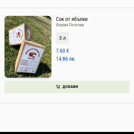
Сок от ябълки
Ферма Петкови
3 л
7.60
€
14.86
лв.
ДОБАВИ