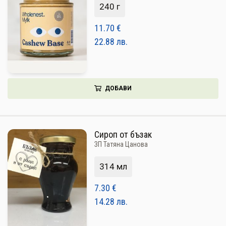
240 г
11.70
€
22.88
лв.
ДОБАВИ
Сироп от бъзак
ЗП Татяна Цанова
314 мл
7.30
€
14.28
лв.