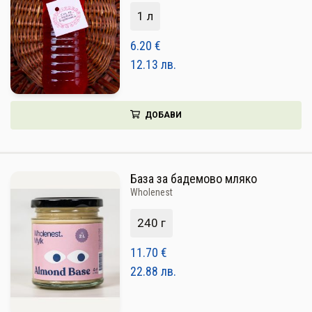
1 л
6.20
€
12.13
лв.
ДОБАВИ
База за бадемово мляко
Wholenest
240 г
11.70
€
22.88
лв.